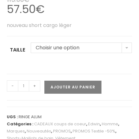
57.50
€
nouveau short cargo léger
Choisir une option
TAILLE
-
+
AJOUTER AU PANIER
UGS :
RINGE ALUM
Catégories :
CADEAUX coups de coeur
,
Edwin
,
Homme
,
Marques
,
Nouveautés
,
PROMOS
,
PROMOS Textile -50%
,
Shorts-Maillots de bain
,
Vêtement