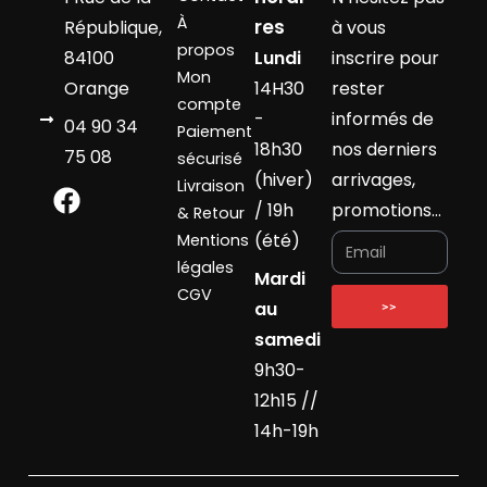
À
res
République,
à vous
propos
84100
Lundi
inscrire pour
Mon
Orange
14H30
rester
compte
-
informés de
04 90 34
Paiement
18h30
nos derniers
75 08
sécurisé
(hiver)
arrivages,
Livraison
/ 19h
promotions…
& Retour
(été)
Mentions
légales
Mardi
CGV
au
>>
samedi
9h30-
12h15 //
14h-19h