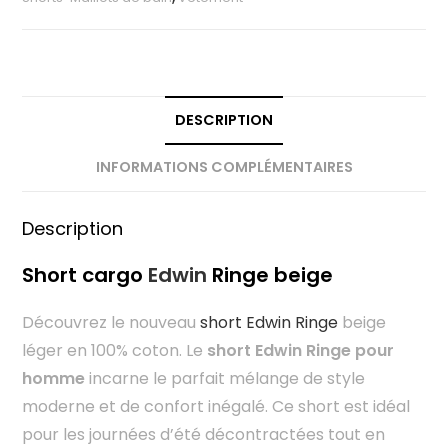
DESCRIPTION
INFORMATIONS COMPLÉMENTAIRES
Description
Short cargo
Edwin
Ringe beige
Découvrez le nouveau
short Edwin Ringe
beige
léger en 100% coton. Le
short Edwin Ringe pour
homme
incarne le parfait mélange de style
moderne et de confort inégalé. Ce short est idéal
pour les journées d’été décontractées tout en