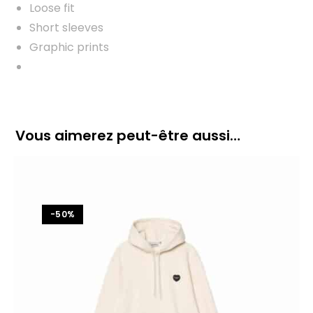
Loose fit
Short sleeves
Graphic prints
Vous aimerez peut-être aussi…
-50%