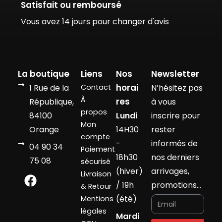
Satisfait ou remboursé
Vous avez 14 jours pour changer d'avis
La boutique
Liens
Nos
Newsletter
horai
1 Rue de la
Contact
N’hésitez pas
À
res
République,
à vous
propos
84100
Lundi
inscrire pour
Mon
Orange
14H30
rester
compte
-
informés de
04 90 34
Paiement
18h30
nos derniers
75 08
sécurisé
(hiver)
arrivages,
Livraison
/ 19h
promotions…
& Retour
(été)
Mentions
légales
Mardi