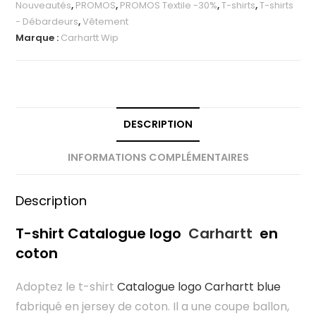
Nouveautés
,
PROMOS
,
PROMOS Textile -30%
,
T-shirts
,
T-shirts
- Débardeurs
,
Vêtement
Marque :
Carhartt Wip
DESCRIPTION
INFORMATIONS COMPLÉMENTAIRES
Description
T-shirt Catalogue logo
Carhartt
en
coton
Adoptez le t-shirt
Catalogue logo Carhartt blue
fabriqué en jersey de coton. Il a une coupe ballon,