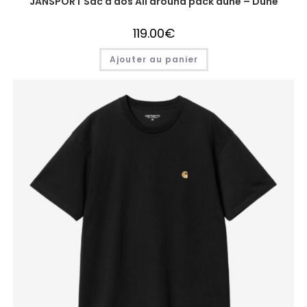
JANSPORT Sac à dos All around pack dune – Dune
119.00
€
Ajouter au panier