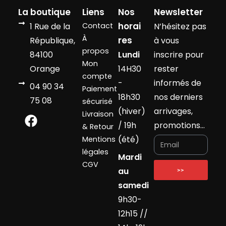
La boutique
Liens
Nos
Newsletter
horai
1 Rue de la
Contact
N’hésitez pas
À
res
République,
à vous
propos
84100
Lundi
inscrire pour
Mon
Orange
14H30
rester
compte
-
informés de
04 90 34
Paiement
18h30
nos derniers
75 08
sécurisé
(hiver)
arrivages,
Livraison
/ 19h
promotions…
& Retour
(été)
Mentions
légales
Mardi
CGV
au
>>
samedi
9h30-
12h15 //