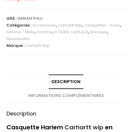
UGS :
HARLEM PHLO
Catégories :
Accessoires
,
Carhartt Wip
,
Casquettes - bobs
,
Femme - Mixte
,
Homme
,
LE GUIDE CADEAUX
,
Marques
,
Nouveautés
Marque :
Carhartt Wip
DESCRIPTION
INFORMATIONS COMPLÉMENTAIRES
Description
Casquette Harlem
Carhartt wip
en