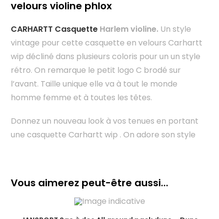
velours violine phlox
CARHARTT Casquette
Harlem violine.
Un style
vintage pour cette casquette en velours Carhartt
wip décliné dans plusieurs coloris pour un un style
rétro. On remarque le petit logo C brodé sur
l’avant. Taille unique elle va à tout le monde
homme femme et à toutes les têtes.
Donnez un nouveau look à vos tenues en portant
une casquette Carhartt wip . On adore son style
Vous aimerez peut-être aussi…