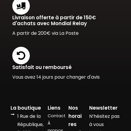
Livraison offerte à partir de 150€
d'achats avec Mondial Relay
A partir de 200€ via La Poste
Satisfait ou remboursé
Vous avez 14 jours pour changer d'avis
La boutique
Liens
Nos
Newsletter
horai
1 Rue de la
Contact
N’hésitez pas
À
res
République,
à vous
propos