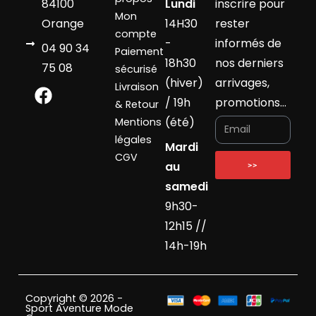
84100
Lundi
inscrire pour
Mon
Orange
14H30
rester
compte
-
informés de
04 90 34
Paiement
18h30
nos derniers
75 08
sécurisé
(hiver)
arrivages,
Livraison
/ 19h
promotions…
& Retour
(été)
Mentions
légales
Mardi
CGV
au
>>
samedi
9h30-
12h15 //
14h-19h
Copyright © 2026 -
Sport Aventure Mode