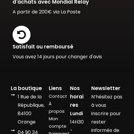
d'achats avec Mondial Relay
A partir de 200€ via La Poste
Satisfait ou remboursé
Vous avez 14 jours pour changer d'avis
La boutique
Liens
Nos
Newsletter
horai
1 Rue de la
Contact
N’hésitez pas
À
res
République,
à vous
propos
84100
Lundi
inscrire pour
Mon
Orange
14H30
rester
compte
-
informés de
04 90 34
Paiement