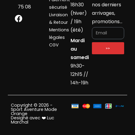
18h30
nos derniers
75 08
sécurisé
(hiver)
arrivages,
Livraison
/ 19h
promotions…
& Retour
(été)
Mentions
légales
Mardi
CGV
au
>>
samedi
9h30-
12h15 //
14h-19h
Copyright © 2026 -
Sport Aventure Mode
Orange
Designé avec ❤️ Luc
Marchal