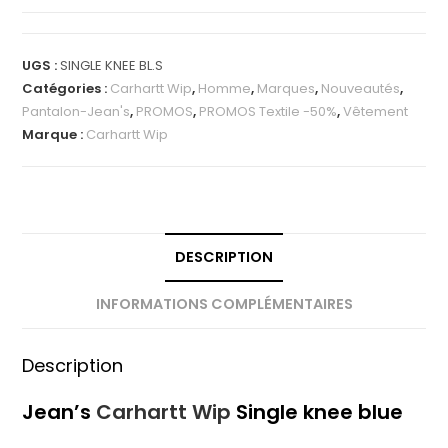
UGS :
SINGLE KNEE BL.S
Catégories :
Carhartt Wip
,
Homme
,
Marques
,
Nouveautés
,
Pantalon-Jean's
,
PROMOS
,
PROMOS Textile -50%
,
Vêtement
Marque :
Carhartt Wip
DESCRIPTION
INFORMATIONS COMPLÉMENTAIRES
Description
Jean’s
Carhartt Wip
Single knee blue