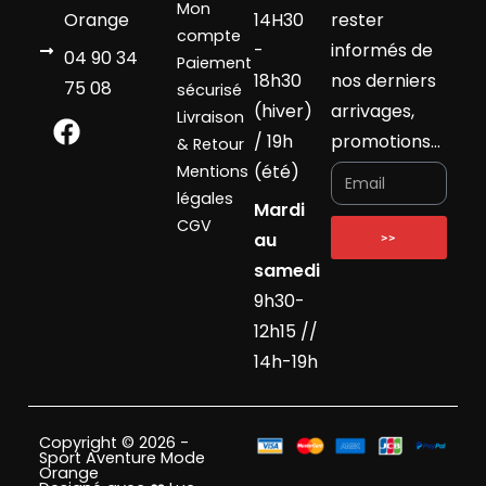
Mon
Orange
14H30
rester
compte
-
informés de
04 90 34
Paiement
18h30
nos derniers
75 08
sécurisé
(hiver)
arrivages,
Livraison
/ 19h
promotions…
& Retour
(été)
Mentions
légales
Mardi
CGV
au
>>
samedi
9h30-
12h15 //
14h-19h
Copyright © 2026 -
Sport Aventure Mode
Orange