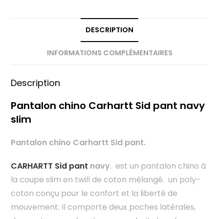
DESCRIPTION
INFORMATIONS COMPLÉMENTAIRES
Description
Pantalon chino Carhartt Sid pant navy
slim
Pantalon chino Carhartt Sid pant.
CARHARTT Sid pant
navy
. est un pantalon chino à
la coupe slim en twill de coton mélangé. un poly-
coton conçu pour le confort et la liberté de
mouvement. Il comporte deux poches latérales,