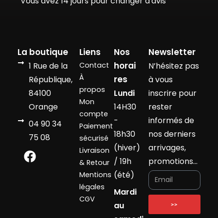
Vous avez 14 jours pour changer d'avis
La boutique
Liens
Nos
Newsletter
horai
1 Rue de la
Contact
N’hésitez pas
À
res
République,
à vous
propos
84100
Lundi
inscrire pour
Mon
Orange
14H30
rester
compte
-
informés de
04 90 34
Paiement
18h30
nos derniers
75 08
sécurisé
(hiver)
arrivages,
Livraison
/ 19h
promotions…
& Retour
(été)
Mentions
légales
Mardi
CGV
au
>>