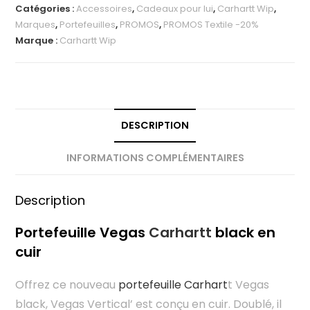
Catégories :
Accessoires
,
Cadeaux pour lui
,
Carhartt Wip
,
Marques
,
Portefeuilles
,
PROMOS
,
PROMOS Textile -20%
Marque :
Carhartt Wip
DESCRIPTION
INFORMATIONS COMPLÉMENTAIRES
Description
Portefeuille Vegas
Carhartt
black en
cuir
Offrez ce nouveau
portefeuille Carhart
t Vegas
black, Vegas Vertical’ est conçu en cuir. Doublé, il