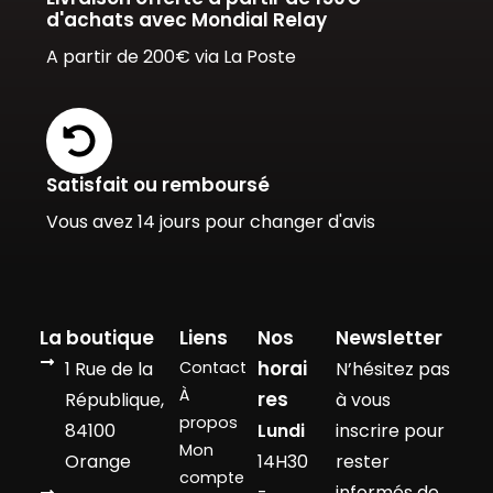
d'achats avec Mondial Relay
A partir de 200€ via La Poste
Satisfait ou remboursé
Vous avez 14 jours pour changer d'avis
La boutique
Liens
Nos
Newsletter
horai
1 Rue de la
Contact
N’hésitez pas
À
res
République,
à vous
propos
84100
Lundi
inscrire pour
Mon
Orange
14H30
rester
compte
-
informés de