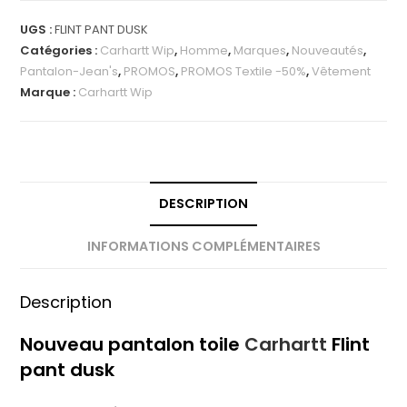
UGS :
FLINT PANT DUSK
Catégories :
Carhartt Wip
,
Homme
,
Marques
,
Nouveautés
,
Pantalon-Jean's
,
PROMOS
,
PROMOS Textile -50%
,
Vêtement
Marque :
Carhartt Wip
DESCRIPTION
INFORMATIONS COMPLÉMENTAIRES
Description
Nouveau pantalon toile
Carhartt
Flint
pant dusk