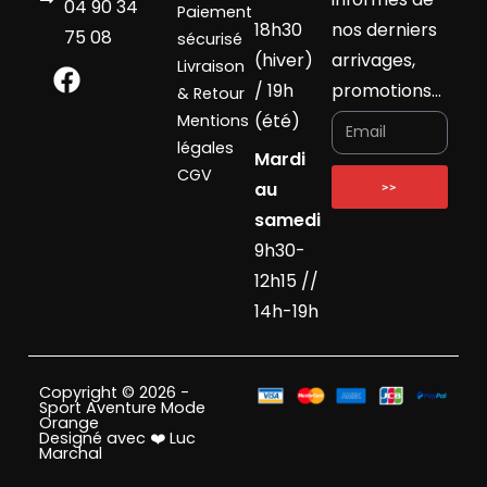
04 90 34
Paiement
18h30
nos derniers
75 08
sécurisé
(hiver)
arrivages,
Livraison
/ 19h
promotions…
& Retour
(été)
Mentions
légales
Mardi
CGV
au
>>
samedi
9h30-
12h15 //
14h-19h
Copyright © 2026 -
Sport Aventure Mode
Orange
Designé avec ❤️ Luc
Marchal