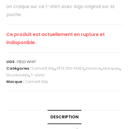
on craque sur ce t-shirt avec logo original sur la
poche
Ce produit est actuellement en rupture et
indisponible.
UGS :
FIELD WHIT
Catégories :
Carhartt Wip
,
FÊTE DES PERES
,
Homme
,
Marques
,
Nouveautés
,
T-shirts
Marque :
Carhartt Wip
DESCRIPTION