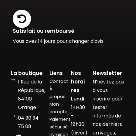
Satisfait ou remboursé
Vous avez 14 jours pour changer d'avis
La boutique
Liens
Nos
Newsletter
horai
1 Rue de la
Contact
N’hésitez pas
À
res
République,
à vous
propos
84100
Lundi
inscrire pour
Mon
Orange
14H30
rester
compte
-
informés de
04 90 34
Paiement
18h30
nos derniers
75 08
sécurisé
(hiver)
arrivages,
Livraison