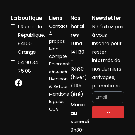
La boutique
Liens
Nos
Newsletter
horai
1 Rue de la
Contact
N’hésitez pas
À
res
République,
à vous
propos
84100
Lundi
inscrire pour
Mon
Orange
14H30
rester
compte
-
informés de
04 90 34
Paiement
18h30
nos derniers
75 08
sécurisé
(hiver)
arrivages,
Livraison
/ 19h
promotions…
& Retour
(été)
Mentions
légales
Mardi
CGV
au
>>
samedi
9h30-