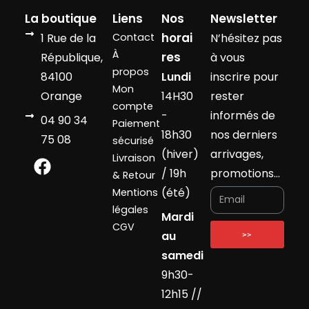
La boutique
Liens
Nos
Newsletter
horai
1 Rue de la
Contact
N’hésitez pas
À
res
République,
à vous
propos
84100
Lundi
inscrire pour
Mon
Orange
14H30
rester
compte
-
informés de
04 90 34
Paiement
18h30
nos derniers
75 08
sécurisé
(hiver)
arrivages,
Livraison
/ 19h
promotions…
& Retour
(été)
Mentions
légales
Mardi
CGV
au
>>
samedi
9h30-
12h15 //