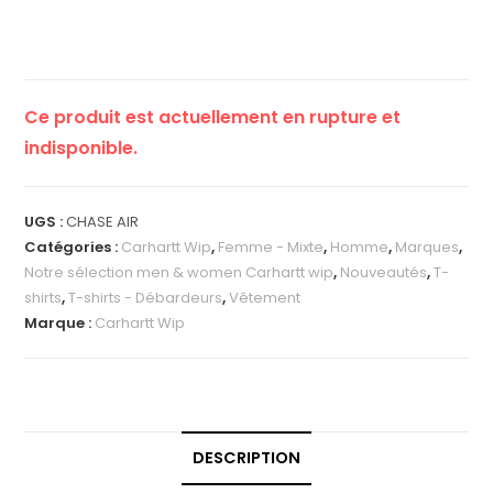
Ce produit est actuellement en rupture et
indisponible.
UGS :
CHASE AIR
Catégories :
Carhartt Wip
,
Femme - Mixte
,
Homme
,
Marques
,
Notre sélection men & women Carhartt wip
,
Nouveautés
,
T-
shirts
,
T-shirts - Débardeurs
,
Vêtement
Marque :
Carhartt Wip
DESCRIPTION