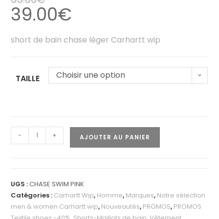
39.00
€
short de bain chase léger Carhartt wip
Choisir une option
TAILLE
-
+
AJOUTER AU PANIER
UGS :
CHASE SWIM PINK
Catégories :
Carhartt Wip
,
Homme
,
Marques
,
Notre sélection
men & women Carhartt wip
,
Nouveautés
,
PROMOS
,
PROMOS
Textile shoes -40%
,
Shorts-Maillots de bain
,
Vêtement