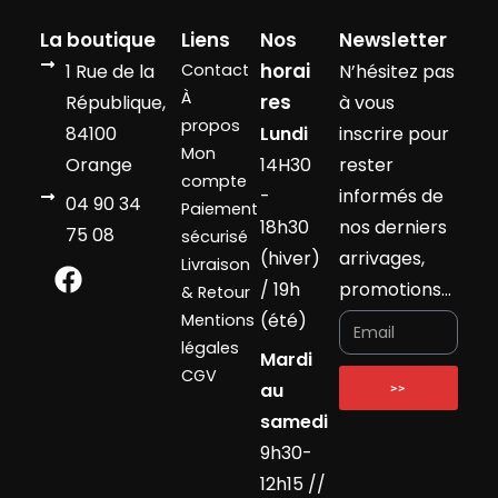
La boutique
Liens
Nos
Newsletter
horai
1 Rue de la
Contact
N’hésitez pas
À
res
République,
à vous
propos
84100
Lundi
inscrire pour
Mon
Orange
14H30
rester
compte
-
informés de
04 90 34
Paiement
18h30
nos derniers
75 08
sécurisé
(hiver)
arrivages,
Livraison
/ 19h
promotions…
& Retour
(été)
Mentions
légales
Mardi
CGV
au
>>
samedi
9h30-
12h15 //