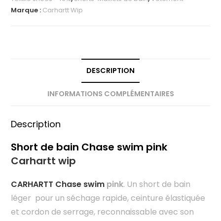
Marque :
Carhartt Wip
DESCRIPTION
INFORMATIONS COMPLÉMENTAIRES
Description
Short de bain Chase swim pink
Carhartt wip
CARHARTT Chase swim
pink
. Un short de bain
léger pour un séchage rapide, ceinture élastiquée
et cordon de serrage, reconnaissable avec son