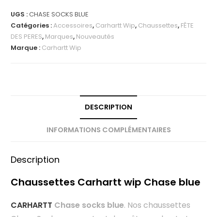
UGS :
CHASE SOCKS BLUE
Catégories :
Accessoires
,
Carhartt Wip
,
Chaussettes
,
FÊTE
DES PERES
,
Marques
,
Nouveautés
Marque :
Carhartt Wip
DESCRIPTION
INFORMATIONS COMPLÉMENTAIRES
Description
Chaussettes Carhartt wip Chase blue
CARHARTT
Chase socks blue
. Nos chaussettes