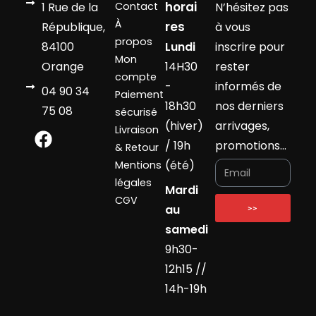
horai
1 Rue de la
Contact
N’hésitez pas
À
res
République,
à vous
propos
84100
Lundi
inscrire pour
Mon
Orange
14H30
rester
compte
-
informés de
04 90 34
Paiement
18h30
nos derniers
75 08
sécurisé
(hiver)
arrivages,
Livraison
/ 19h
promotions…
& Retour
(été)
Mentions
légales
Mardi
CGV
au
>>
samedi
9h30-
12h15 //
14h-19h