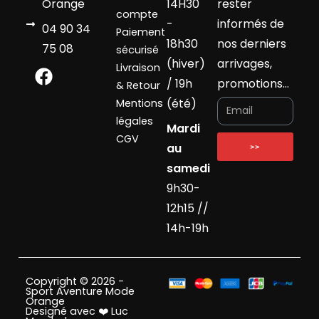
Orange
14H30
rester
compte
-
informés de
04 90 34
Paiement
18h30
nos derniers
75 08
sécurisé
(hiver)
arrivages,
Livraison
/ 19h
promotions…
& Retour
(été)
Mentions
légales
Mardi
CGV
au
>>
samedi
9h30-
12h15 //
14h-19h
Copyright © 2026 -
Sport Aventure Mode
Orange
Designé avec ❤️ Luc