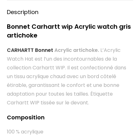
Description
Bonnet Carhartt wip Acrylic watch gris
artichoke
CARHARTT Bonnet
Acrylic artichoke.
L’Acrylic
Watch Hat est l’un des incontournables de la
collection Carhartt WIP. Il est confectionné dans
un tissu acrylique chaud avec un bord côtelé
étirable, garantissant le confort et une bonne
adaptation pour toutes les tailles. Étiquette
Carhartt WIP tissée sur le devant.
Composition
100 % acrylique