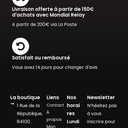
Livraison offerte à partir de 150€
d'achats avec Mondial Relay
A partir de 200€ via La Poste
Satisfait ou remboursé
Vous avez 14 jours pour changer d'avis
La boutique
Liens
Nos
Newsletter
horai
1 Rue de la
Contact
N’hésitez pas
À
res
République,
à vous
propos
84100
Lundi
inscrire pour
Mon