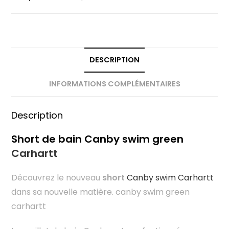
DESCRIPTION
INFORMATIONS COMPLÉMENTAIRES
Description
Short de bain Canby swim green
Carhartt
Découvrez le nouveau
short
Canby swim Carhartt
dans sa nouvelle matière. canby swim green
carhartt