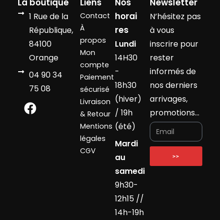
La boutique
Liens
Nos
Newsletter
horai
1 Rue de la
Contact
N’hésitez pas
À
res
République,
à vous
propos
84100
Lundi
inscrire pour
Mon
Orange
14H30
rester
compte
-
informés de
04 90 34
Paiement
18h30
nos derniers
75 08
sécurisé
(hiver)
arrivages,
Livraison
/ 19h
promotions…
& Retour
(été)
Mentions
légales
Mardi
CGV
au
>>
samedi
9h30-
12h15 //
14h-19h