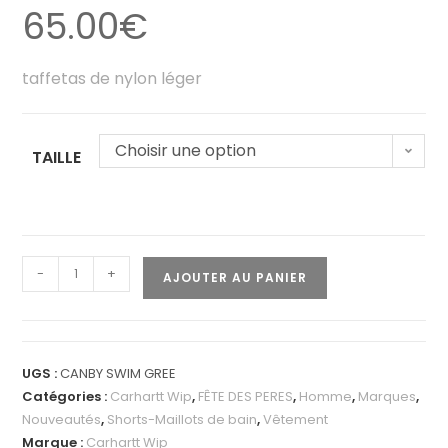
65.00
€
taffetas de nylon léger
Choisir une option
TAILLE
-
+
AJOUTER AU PANIER
UGS :
CANBY SWIM GREE
Catégories :
Carhartt Wip
,
FÊTE DES PERES
,
Homme
,
Marques
,
Nouveautés
,
Shorts-Maillots de bain
,
Vêtement
Marque :
Carhartt Wip