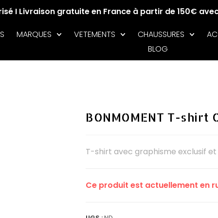
sé I Livraison gratuite en France à partir de 150€ ave
S
MARQUES
VETEMENTS
CHAUSSURES
AC
BLOG
BONMOMENT T-shirt C
T-shirt avec graphisme exclusif et
Ce produit est actuellement en ru
UGS :
ND