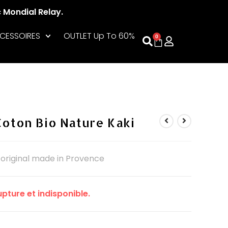
c Mondial Relay.
CESSOIRES
OUTLET Up To 60%
0
oton Bio Nature Kaki
 original made in Provence
pture et indisponible.