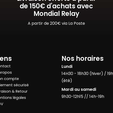
de 150€ d'achats avec
Mondial Relay
A partir de 200€ via La Poste
iens
Nos horaires
ntact
Lundi
propos
14H30 - 18h30 (hiver) / 19
n compte
(été)
iement sécurisé
Mardi au samedi
vraison & Retour
9h30-12h15 // 14h-19h
ntions légales
GV