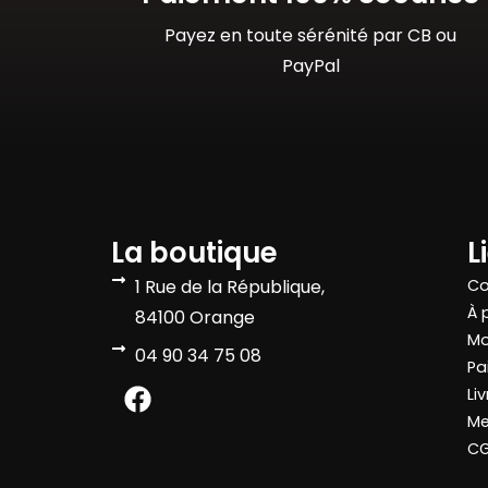
Payez en toute sérénité par CB ou
PayPal
La boutique
L
1 Rue de la République,
Co
À 
84100 Orange
Mo
04 90 34 75 08
Pa
Li
Me
C