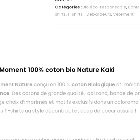
Catégories :
Bio éco-responsable
,
BonM
shirts
,
T-shirts - Débardeurs
,
Vêtement
nMoment 100% coton bio Nature Kaki
oment Nature
conçu en 100 %
coton Biologique
et mélang
ence
. Des cotons de grande qualité, col rond, bande de pr
rge choix d’imprimés et motifs exclusifs dans un colorama 
s T-shirts au style décontracté , coup de coeur assuré !
u
amis ou vos proches avec ce cadeau clin d’oeil original.