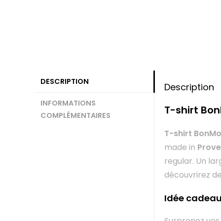
DESCRIPTION
Description
INFORMATIONS
T-shirt Bo
COMPLÉMENTAIRES
T-shirt BonM
made in
Prov
regular. Un la
découvrirez de
Idée cadea
Surprenez vos 