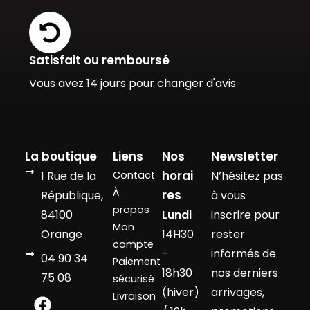
Satisfait ou remboursé
Vous avez 14 jours pour changer d'avis
La boutique
Liens
Nos
Newsletter
horai
1 Rue de la
Contact
N’hésitez pas
À
res
République,
à vous
propos
84100
Lundi
inscrire pour
Mon
Orange
14H30
rester
compte
-
informés de
04 90 34
Paiement
18h30
nos derniers
75 08
sécurisé
(hiver)
arrivages,
Livraison