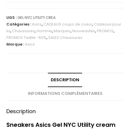
UGS :
GEL NYC UTILITY CREA
Catégories :
Asics
,
CADEAUX coups de coeur
,
Cadeaux pour
lui
,
Chaussures
,
Homme
,
Marques
,
Nouveautés
,
PROMOS
,
PROMOS Textile -50%
,
SALES Chaussures
Marque :
Asics
DESCRIPTION
INFORMATIONS COMPLÉMENTAIRES
Description
Sneakers Asics Gel NYC Utility cream