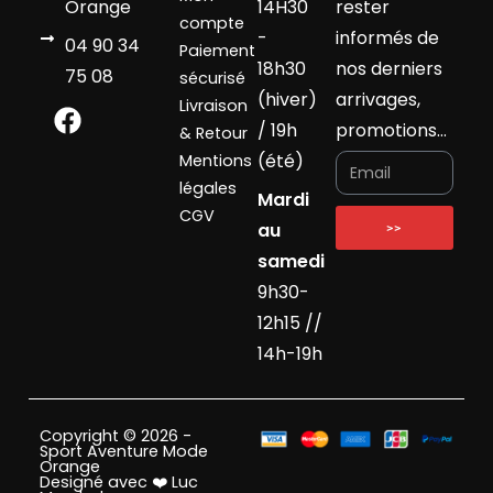
Orange
14H30
rester
compte
-
informés de
04 90 34
Paiement
18h30
nos derniers
75 08
sécurisé
(hiver)
arrivages,
Livraison
/ 19h
promotions…
& Retour
(été)
Mentions
légales
Mardi
CGV
au
>>
samedi
9h30-
12h15 //
14h-19h
Copyright © 2026 -
Sport Aventure Mode
Orange
Designé avec ❤️ Luc