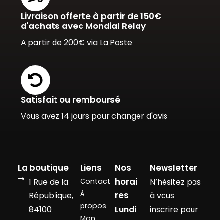
Livraison offerte à partir de 150€
d'achats avec Mondial Relay
A partir de 200€ via La Poste
Satisfait ou remboursé
Vous avez 14 jours pour changer d'avis
La boutique
Liens
Nos
Newsletter
horai
1 Rue de la
Contact
N’hésitez pas
À
res
République,
à vous
propos
84100
Lundi
inscrire pour
Mon