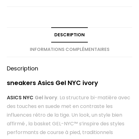
DESCRIPTION
INFORMATIONS COMPLÉMENTAIRES
Description
sneakers Asics Gel NYC ivory
ASICS NYC
Gel ivory
. La structure bi-matière avec
des touches en suede met en contraste les
influences rétro de la tige. Un look, un style bien
affirmé , la basket GEL-NYC™ s’inspire des styles
performants de course à pied, traditionnels