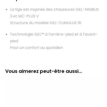
La tige est inspirée des chaussures GEL-NIMBUS
3 et MC-PLUS V
Structure du modèle GEL-CUMULUS 16
Technologie GEL™ à l’arrière-pied et à l’avant-
pied
Pour un confort au quotidien
Vous aimerez peut-être aussi…