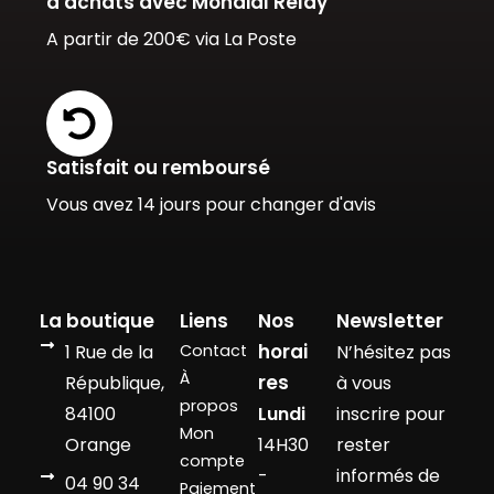
d'achats avec Mondial Relay
A partir de 200€ via La Poste
Satisfait ou remboursé
Vous avez 14 jours pour changer d'avis
La boutique
Liens
Nos
Newsletter
horai
1 Rue de la
Contact
N’hésitez pas
À
res
République,
à vous
propos
84100
Lundi
inscrire pour
Mon
Orange
14H30
rester
compte
-
informés de
04 90 34
Paiement