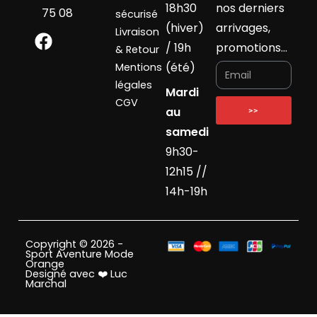
18h30
nos derniers
75 08
sécurisé
(hiver)
arrivages,
Livraison
/ 19h
promotions…
& Retour
(été)
Mentions
légales
Mardi
CGV
au
>>
samedi
9h30-
12h15 //
14h-19h
Copyright © 2026 -
Sport Aventure Mode
Orange
Designé avec ❤️ Luc
Marchal