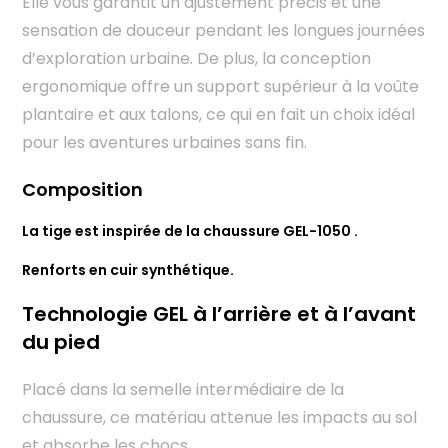
Elle vous garantit un ajustement précis et une
sensation de douceur pendant les longues journées
d’exploration urbaine. De plus, la conception
ergonomique offre un support supérieur à la voûte
plantaire et aux talons, ce qui en fait un choix idéal
pour les aventures urbaines sans fin.
Composition
La tige est inspirée de la chaussure GEL-1050 .
Renforts en cuir synthétique.
Technologie GEL à l’arrière et à l’avant
du pied
Placé dans la semelle intermédiaire de la
chaussure, ce matériau attenue les impacts au sol
et absorbe les chocs.