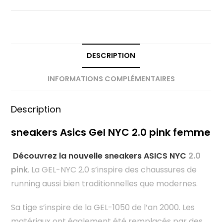
DESCRIPTION
INFORMATIONS COMPLÉMENTAIRES
Description
sneakers Asics Gel NYC 2.0 pink femme
Découvrez la nouvelle sneakers ASICS NYC
2.0
pink
. La GEL-NYC 2.0 s’inspire des chaussures de
running aussi bien traditionnelles que modernes.​
Sa tige s’inspire de la GEL-1050 de l’an 2000.​ Les
matériaux ont également été remplacés par des