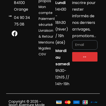
propos
84100
Lundi
inscrire pour
Mon
Orange
14H30
rester
compte
-
informés de
04 90 34
Paiement
18h30
nos derniers
75 08
sécurisé
(hiver)
arrivages,
Livraison
/ 19h
promotions…
& Retour
(été)
Mentions
légales
Mardi
CGV
au
>>
samedi
9h30-
12h15 //
14h-19h
Copyright © 2026 -
Sport Aventure Mode