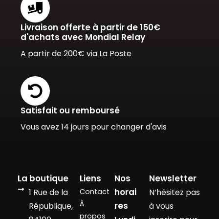
Livraison offerte à partir de 150€
d'achats avec Mondial Relay
A partir de 200€ via La Poste
Satisfait ou remboursé
Vous avez 14 jours pour changer d'avis
La boutique
Liens
Nos
Newsletter
horai
1 Rue de la
Contact
N’hésitez pas
À
res
République,
à vous
propos