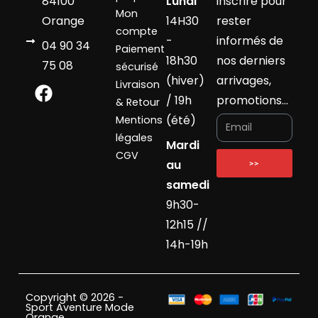
84100
Lundi
inscrire pour
Mon
Orange
14H30
rester
compte
-
informés de
04 90 34
Paiement
18h30
nos derniers
75 08
sécurisé
(hiver)
arrivages,
Livraison
/ 19h
promotions…
& Retour
(été)
Mentions
légales
Mardi
CGV
au
>>
samedi
9h30-
12h15 //
14h-19h
Copyright © 2026 -
Sport Aventure Mode
Orange