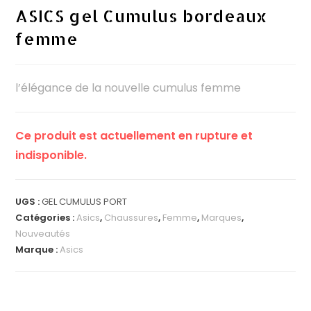
ASICS gel Cumulus bordeaux
femme
l’élégance de la nouvelle cumulus femme
Ce produit est actuellement en rupture et
indisponible.
UGS :
GEL CUMULUS PORT
Catégories :
Asics
,
Chaussures
,
Femme
,
Marques
,
Nouveautés
Marque :
Asics