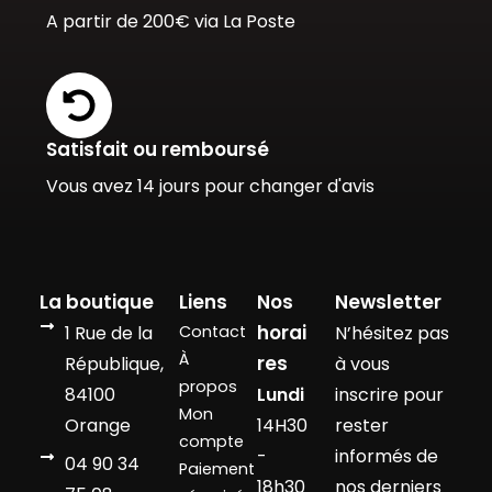
A partir de 200€ via La Poste
Satisfait ou remboursé
Vous avez 14 jours pour changer d'avis
La boutique
Liens
Nos
Newsletter
horai
1 Rue de la
Contact
N’hésitez pas
À
res
République,
à vous
propos
84100
Lundi
inscrire pour
Mon
Orange
14H30
rester
compte
-
informés de
04 90 34
Paiement
18h30
nos derniers