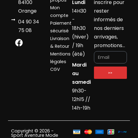
propos
84100
Lundi
inscrire pour
Mon
Orange
14H30
rester
compte
-
informés de
04 90 34
Paiement
18h30
nos derniers
75 08
sécurisé
(hiver)
arrivages,
Livraison
/ 19h
promotions…
& Retour
(été)
Mentions
légales
Mardi
CGV
au
>>
samedi
9h30-
12h15 //
14h-19h
Copyright © 2026 -
Sport Aventure Mode