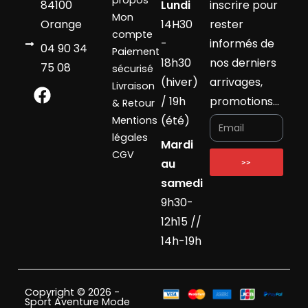
propos
84100
Lundi
inscrire pour
Mon
Orange
14H30
rester
compte
-
informés de
04 90 34
Paiement
18h30
nos derniers
75 08
sécurisé
(hiver)
arrivages,
Livraison
/ 19h
promotions…
& Retour
(été)
Mentions
légales
Mardi
CGV
au
>>
samedi
9h30-
12h15 //
14h-19h
Copyright © 2026 -
Sport Aventure Mode